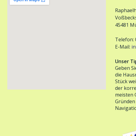
Raphael
Voßbecks
45481 Mü
Telefon: 
E-Mail:
i
Unser Ti
Geben Si
die Haus
Stück we
der korre
meisten 
Gründen i
Navigati